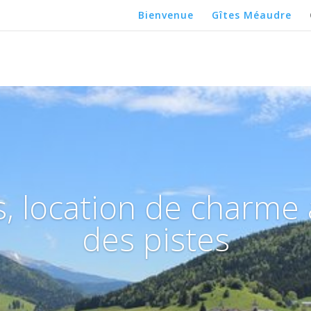
Bienvenue
Gîtes Méaudre
, location de charme
des pistes